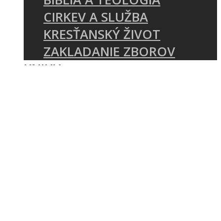
CIRKEV A SLUŽBA
KRESŤANSKÝ ŽIVOT
ZAKLADANIE ZBOROV
KNIHY
UDALOSTI
KONFERENCIA MÁME ČO
ZVESTOVAŤ
E-SHOP REFORMATIO
SEMINÁR O ZVESTOVANÍ
PÍSMA
O NÁS
KTO SME