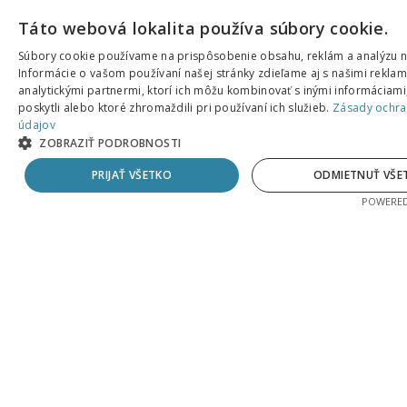
SIGNATÁRI
Táto webová lokalita používa súbory cookie.
KONTAKTNÉ INFORMÁCIE
Súbory cookie používame na prispôsobenie obsahu, reklám a analýzu n
KONTAKTNÝ FORMULÁR
Informácie o vašom používaní našej stránky zdieľame aj s našimi rekla
ČLÁNKY
analytickými partnermi, ktorí ich môžu kombinovať s inými informáciami,
poskytli alebo ktoré zhromaždili pri používaní ich služieb.
Zásady ochra
SÉRIE
údajov
ZOBRAZIŤ PODROBNOSTI
TÉMY
PRIJAŤ VŠETKO
ODMIETNUŤ VŠE
PODCASTY
POWERED
AUTORI
AKTUÁLNE: COVID-19
BIBLIA A TEOLÓGIA
CIRKEV A SLUŽBA
KRESŤANSKÝ ŽIVOT
ZAKLADANIE ZBOROV