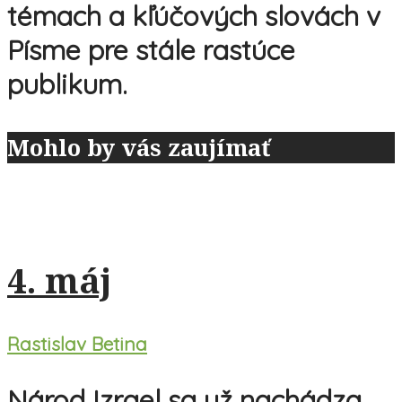
témach a kľúčových slovách v
Písme pre stále rastúce
publikum.
Mohlo by vás zaujímať
4. máj
Rastislav Betina
Národ Izrael sa už nachádza