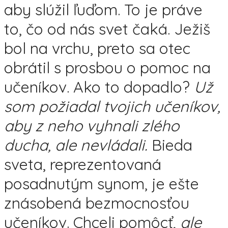
aby slúžil ľuďom. To je práve
to, čo od nás svet čaká. Ježiš
bol na vrchu, preto sa otec
obrátil s prosbou o pomoc na
učeníkov. Ako to dopadlo?
Už
som požiadal tvojich učeníkov,
aby z neho vyhnali zlého
ducha, ale nevládali.
Bieda
sveta, reprezentovaná
posadnutým synom, je ešte
znásobená bezmocnosťou
učeníkov. Chceli pomôcť,
ale