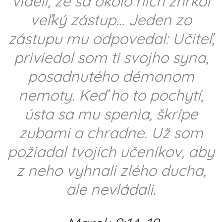
videli, že sa okolo nich zhŕkol
veľký zástup… Jeden zo
zástupu mu odpovedal: Učiteľ,
priviedol som ti svojho syna,
posadnutého démonom
nemoty. Keď ho to pochytí,
ústa sa mu spenia, škrípe
zubami a chradne. Už som
požiadal tvojich učeníkov, aby
z neho vyhnali zlého ducha,
ale nevládali.