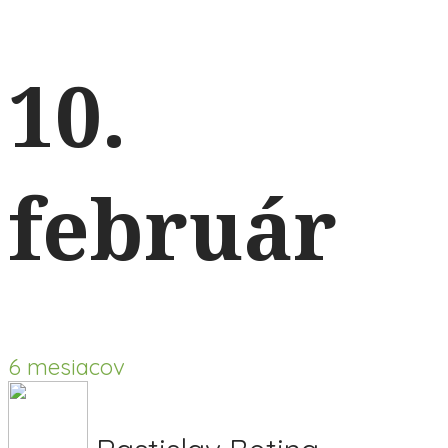
10.
február
6 mesiacov