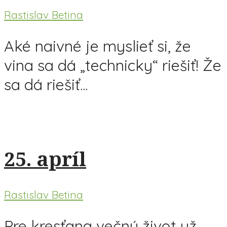
Rastislav Betina
Aké naivné je myslieť si, že
vina sa dá „technicky“ riešiť! Že
sa dá riešiť...
25. apríl
Rastislav Betina
Pre kresťana večný život už