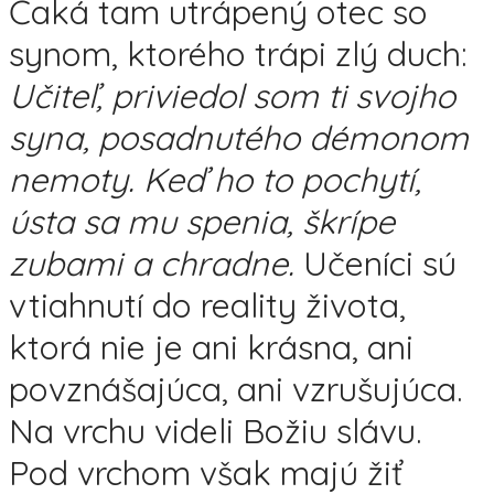
Čaká tam utrápený otec so
synom, ktorého trápi zlý duch:
Učiteľ, priviedol som ti svojho
syna, posadnutého démonom
nemoty. Keď ho to pochytí,
ústa sa mu spenia, škrípe
zubami a chradne.
Učeníci sú
vtiahnutí do reality života,
ktorá nie je ani krásna, ani
povznášajúca, ani vzrušujúca.
Na vrchu videli Božiu slávu.
Pod vrchom však majú žiť