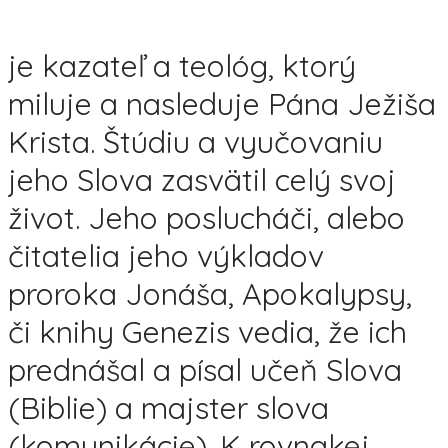
je kazateľ a teológ, ktorý
miluje a nasleduje Pána Ježiša
Krista. Štúdiu a vyučovaniu
jeho Slova zasvätil celý svoj
život. Jeho poslucháči, alebo
čitatelia jeho výkladov
proroka Jonáša, Apokalypsy,
či knihy Genezis vedia, že ich
prednášal a písal učeň Slova
(Biblie) a majster slova
(komunikácie). K rovnakej