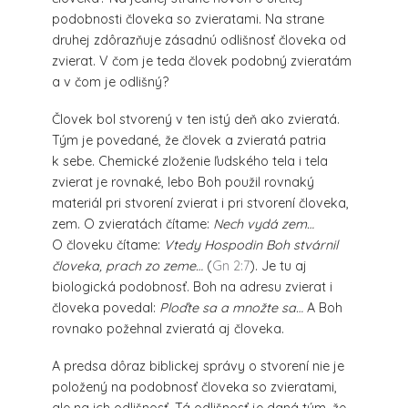
podobnosti človeka so zvieratami. Na strane
druhej zdôrazňuje zásadnú odlišnosť človeka od
zvierat. V čom je teda človek podobný zvieratám
a v čom je odlišný?
Človek bol stvorený v ten istý deň ako zvieratá.
Tým je povedané, že človek a zvieratá patria
k sebe. Chemické zloženie ľudského tela i tela
zvierat je rovnaké, lebo Boh použil rovnaký
materiál pri stvorení zvierat i pri stvorení človeka,
zem. O zvieratách čítame:
Nech vydá zem…
O človeku čítame:
Vtedy Hospodin Boh stvárnil
človeka, prach zo zeme…
(
Gn 2:7
). Je tu aj
biologická podobnosť. Boh na adresu zvierat i
človeka povedal:
Ploďte sa a množte sa…
A Boh
rovnako požehnal zvieratá aj človeka.
A predsa dôraz biblickej správy o stvorení nie je
položený na podobnosť človeka so zvieratami,
ale na ich odlišnosť. Tá odlišnosť je daná tým, že