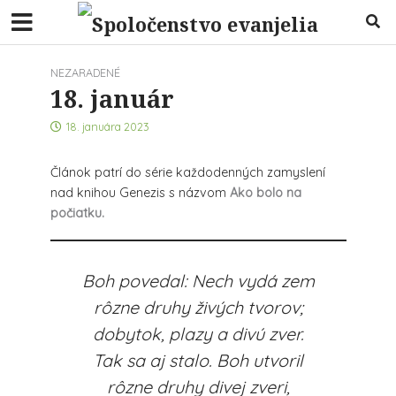
NEZARADENÉ
18. január
18. januára 2023
Článok patrí do série každodenných zamyslení
nad knihou Genezis s názvom
Ako bolo na
počiatku.
Boh povedal: Nech vydá zem
rôzne druhy živých tvorov;
dobytok, plazy a divú zver.
Tak sa aj stalo. Boh utvoril
rôzne druhy divej zveri,