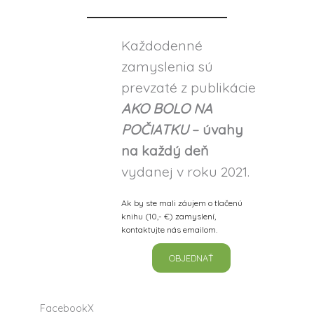
Každodenné
zamyslenia sú
prevzaté z publikácie
AKO BOLO NA
POČIATKU
– úvahy
na každý deň
vydanej v roku 2021.
Ak by ste mali záujem o tlačenú
knihu (10,- €) zamyslení,
kontaktujte nás emailom.
OBJEDNAŤ
Facebook
X