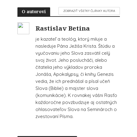
O autorovi
ZOBRAZIŤ VŠETKY ČLÁNKY AUTORA
Rastislav Betina
je kazateľ a teológ, ktorý miluje a
nasleduje Pána Ježiša Krista. Štúdiu a
vyučovaniu jeho Slova zasvätil celý
svoj život. Jeho poslucháči, alebo
čitatelia jeho výkladov proroka
Jonáša, Apokalypsy, či knihy Genezis
vedia, že ich prednášal a písal učeň
Slova (Biblie) a majster slova
(komunikácie). K rovnakej vášni Rasťo
každoročne povzbudzuje aj ostatných
ohlasovateľov Slova na Seminároch o
zvestovaní Písma.