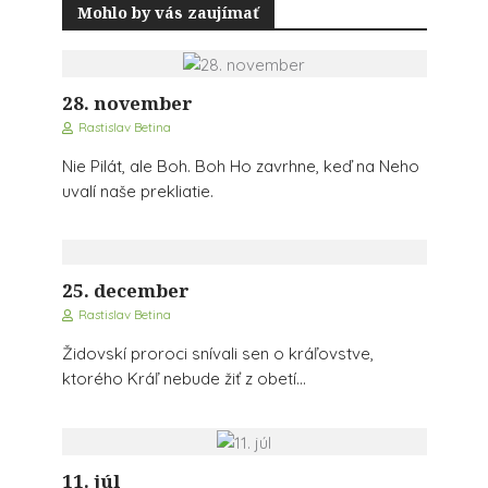
Mohlo by vás zaujímať
28. november
Rastislav Betina
Nie Pilát, ale Boh. Boh Ho zavrhne, keď na Neho
uvalí naše prekliatie.
25. december
Rastislav Betina
Židovskí proroci snívali sen o kráľovstve,
ktorého Kráľ nebude žiť z obetí...
11. júl