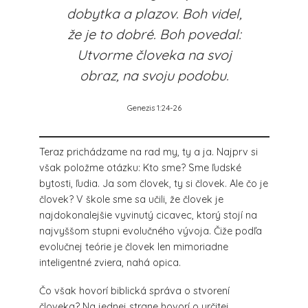
dobytka a plazov. Boh videl,
že je to dobré. Boh povedal:
Utvorme človeka na svoj
obraz, na svoju podobu.
Genezis 1:24-26
Teraz prichádzame na rad my, ty a ja. Najprv si
však položme otázku: Kto sme? Sme ľudské
bytosti, ľudia. Ja som človek, ty si človek. Ale čo je
človek? V škole sme sa učili, že človek je
najdokonalejšie vyvinutý cicavec, ktorý stojí na
najvyššom stupni evolučného vývoja. Čiže podľa
evolučnej teórie je človek len mimoriadne
inteligentné zviera, nahá opica.
Čo však hovorí biblická správa o stvorení
človeka? Na jednej strane hovorí o určitej