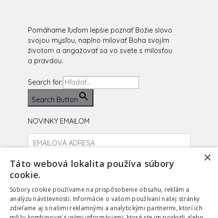
Pomáhame ľuďom lepšie poznať Božie slovo
svojou mysľou, naplno milovať Boha svojím
životom a angažovať sa vo svete s milosťou
a pravdou.
Search for:
Search Button
NOVINKY EMAILOM
×
Prihlásiť sa
Táto webová lokalita používa súbory
cookie.
facebook
instagram
youtube
Súbory cookie používame na prispôsobenie obsahu, reklám a
analýzu návštevnosti. Informácie o vašom používaní našej stránky
zdieľame aj s našimi reklamnými a analytickými partnermi, ktorí ich
môžu kombinovať s inými informáciami, ktoré ste im poskytli alebo