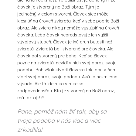
človek je stvorený na Boží obraz. Tým je
jedinečný v celom stvorení. Človek síce môže
klesnúť na úroveň zvieraťa, keď v sebe poprie Boží
obraz. Ale zviera nikdy nemôže vystúpiť na úroveň
človeka. Lebo človek nepredstavuje len vyšší
vývojový stupeň. Človek je iný druh bytosti než
zvieratá. Zvieratá boli stvorené pre človeka. Ale
človek bol stvorený pre Boha. Keď sa človek
pozrie na zvieratá, nevidí v nich svoj obraz, svoju
podobu. Boh však stvoril človeka tak, aby v ňom
videl svoj obraz, svoju podobu. Aká to nesmierna
výsada! Ale tá ide ruka v ruke so
zodpovednosťou. Kto je stvorený na Boží obraz,
má tak aj žiť!
Pane, pomôž nám žiť tak, aby sa
tvoja podoba v nás viac a viac
zrkadlila!