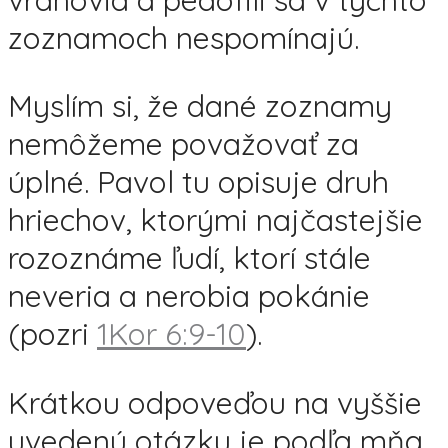
zoznamoch nespomínajú.
Myslím si, že dané zoznamy
nemôžeme považovať za
úplné. Pavol tu opisuje druh
hriechov, ktorými najčastejšie
rozoznáme ľudí, ktorí stále
neveria a nerobia pokánie
(pozri
1Kor 6:9-10
).
Krátkou odpoveďou na vyššie
uvedenú otázku je podľa mňa