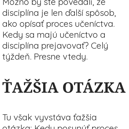
Možno by ste povedali, že
disciplína je len ďalší spôsob,
ako opísať proces učeníctva.
Kedy sa majú učeníctvo a
disciplína prejavovať? Celý
týždeň. Presne vtedy.
ŤAŽŠIA OTÁZKA
Tu však vyvstáva ťažšia
otázka: Kedy posunúť proces