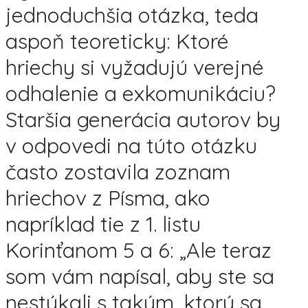
jednoduchšia otázka, teda
aspoň teoreticky: Ktoré
hriechy si vyžadujú verejné
odhalenie a exkomunikáciu?
Staršia generácia autorov by
v odpovedi na túto otázku
často zostavila zoznam
hriechov z Písma, ako
napríklad tie z 1. listu
Korinťanom 5 a 6: „Ale teraz
som vám napísal, aby ste sa
nestýkali s takým, ktorý sa