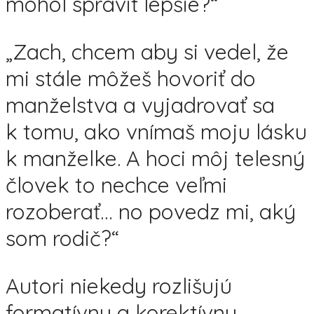
mohol spraviť lepšie?“
„Zach, chcem aby si vedel, že
mi stále môžeš hovoriť do
manželstva a vyjadrovať sa
k tomu, ako vnímaš moju lásku
k manželke. A hoci môj telesný
človek to nechce veľmi
rozoberať… no povedz mi, aký
som rodič?“
Autori niekedy rozlišujú
formatívnu a korektívnu