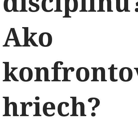
disciplínu
Ako
konfronto
hriech?