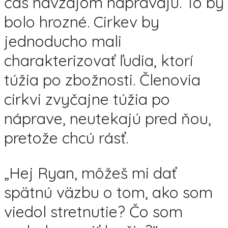
čas navzájom naprávajú. To by
bolo hrozné. Cirkev by
jednoducho mali
charakterizovať ľudia, ktorí
túžia po zbožnosti. Členovia
cirkvi zvyčajne túžia po
náprave, neutekajú pred ňou,
pretože chcú rásť.
„Hej Ryan, môžeš mi dať
spätnú väzbu o tom, ako som
viedol stretnutie? Čo som