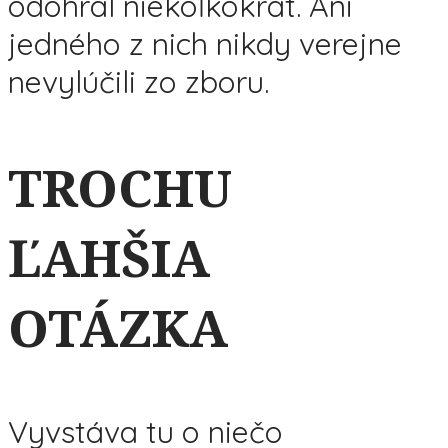
odohral niekoľkokrát. Ani
jedného z nich nikdy verejne
nevylúčili zo zboru.
TROCHU
ĽAHŠIA
OTÁZKA
Vyvstáva tu o niečo