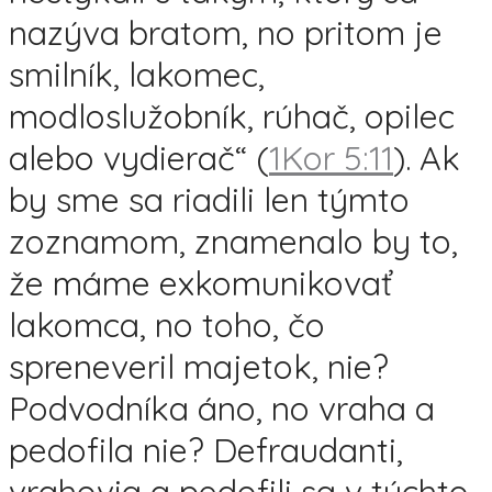
nazýva bratom, no pritom je
smilník, lakomec,
modloslužobník, rúhač, opilec
alebo vydierač“ (
1Kor 5:11
). Ak
by sme sa riadili len týmto
zoznamom, znamenalo by to,
že máme exkomunikovať
lakomca, no toho, čo
spreneveril majetok, nie?
Podvodníka áno, no vraha a
pedofila nie? Defraudanti,
vrahovia a pedofili sa v týchto