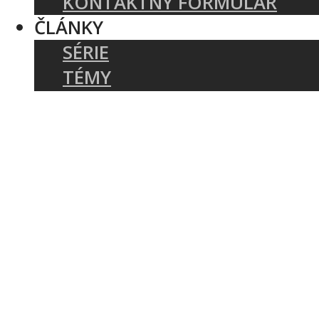
KONTAKTNÝ FORMULÁR
ČLÁNKY
SÉRIE
TÉMY
PODCASTY
AUTORI
AKTUÁLNE: COVID-19
BIBLIA A TEOLÓGIA
CIRKEV A SLUŽBA
KRESŤANSKÝ ŽIVOT
ZAKLADANIE ZBOROV
KNIHY
UDALOSTI