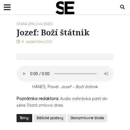
STARÁ ZMLUVA DNES
Jozef: Boží štátnik
8. septembra 2021
HANES, Pavel:
Jozef – Boží štátnik
Poznámka redaktora:
Audio nahrávka patrí do
série
Stará zmluva dnes.
Témy:
Biblické postavy
Starozmluvné štúdie