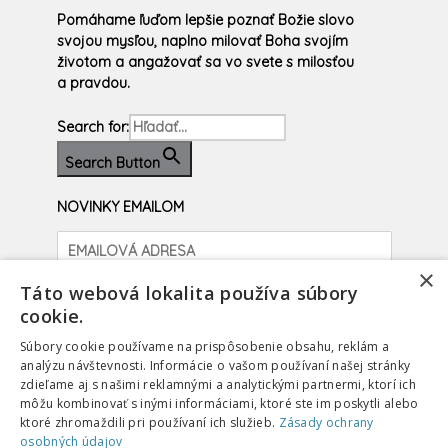
Pomáhame ľuďom lepšie poznať Božie slovo
svojou mysľou, naplno milovať Boha svojím
životom a angažovať sa vo svete s milosťou
a pravdou.
Search for:
Search Button
NOVINKY EMAILOM
×
Prihlásiť sa
Táto webová lokalita používa súbory
cookie.
facebook
instagram
youtube
Súbory cookie používame na prispôsobenie obsahu, reklám a
analýzu návštevnosti. Informácie o vašom používaní našej stránky
zdieľame aj s našimi reklamnými a analytickými partnermi, ktorí ich
môžu kombinovať s inými informáciami, ktoré ste im poskytli alebo
PODPORIŤ
SUPPORT
ktoré zhromaždili pri používaní ich služieb.
Zásady ochrany
OCHRANA OSOBNÝCH ÚDAJOV
COOKIES
osobných údajov