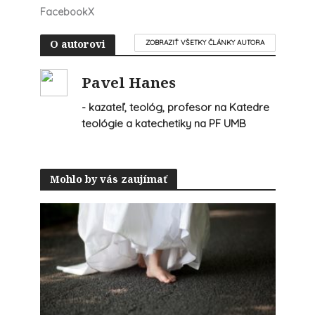
Facebook
X
O autorovi
ZOBRAZIŤ VŠETKY ČLÁNKY AUTORA
Pavel Hanes
- kazateľ, teológ, profesor na Katedre
teológie a katechetiky na PF UMB
Mohlo by vás zaujímať