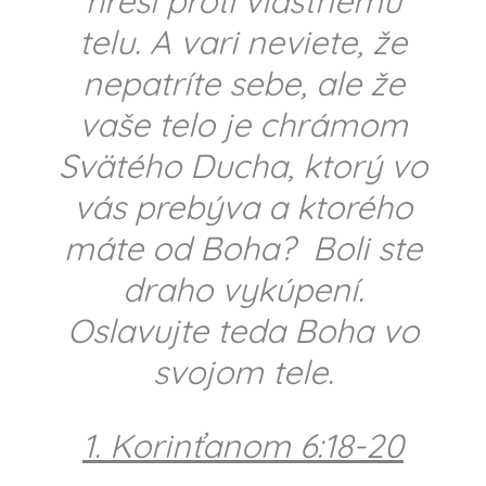
hreší proti vlastnému
telu. A vari neviete, že
nepatríte sebe, ale že
vaše telo je chrámom
Svätého Ducha, ktorý vo
vás prebýva a ktorého
máte od Boha? Boli ste
draho vykúpení.
Oslavujte teda Boha vo
svojom tele.
1. Korinťanom 6:18-20