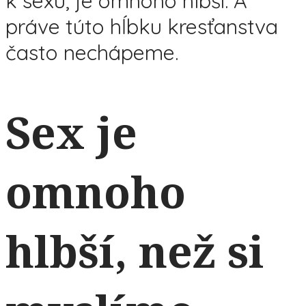
k sexu, je omnoho hlbší. A
práve túto hĺbku kresťanstva
často nechápeme.
Sex je
omnoho
hlbší, než si