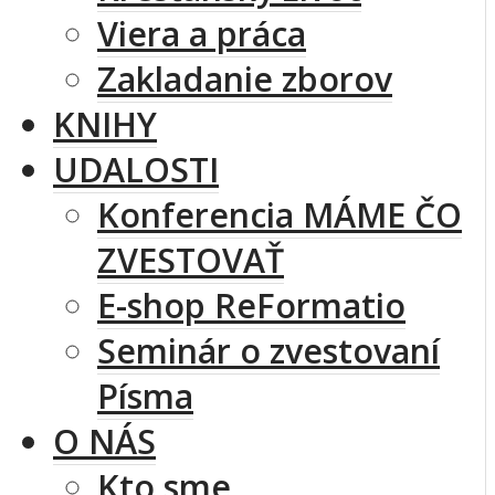
Viera a práca
Zakladanie zborov
KNIHY
UDALOSTI
Konferencia MÁME ČO
ZVESTOVAŤ
E-shop ReFormatio
Seminár o zvestovaní
Písma
O NÁS
Kto sme