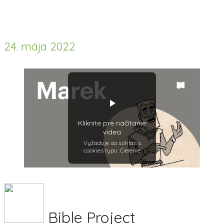
24. mája 2022
Kliknite pre načítanie
videa
Vyžaduje sa súhlas s
cookies typu: Cielenie
Bible Project