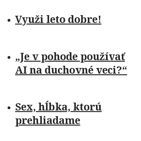
Využi leto dobre!
„Je v pohode používať
AI na duchovné veci?“
Sex, hĺbka, ktorú
prehliadame