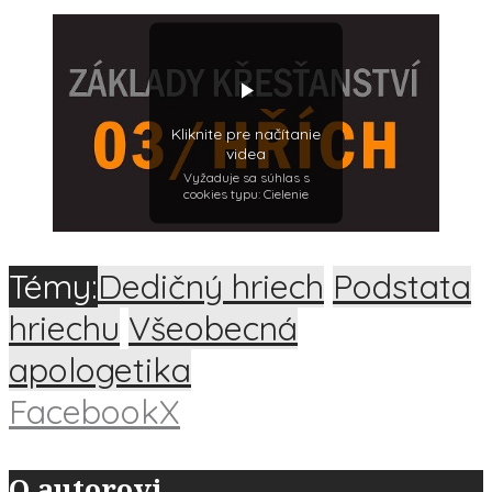
Kliknite pre načítanie
videa
Vyžaduje sa súhlas s
cookies typu: Cielenie
Témy:
Dedičný hriech
Podstata
hriechu
Všeobecná
apologetika
Facebook
X
O autorovi