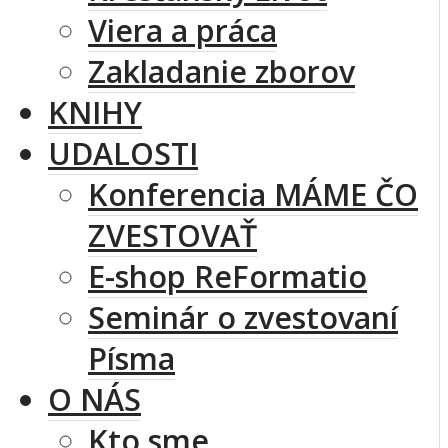
Viera a práca
Zakladanie zborov
KNIHY
UDALOSTI
Konferencia MÁME ČO
ZVESTOVAŤ
E-shop ReFormatio
Seminár o zvestovaní
Písma
O NÁS
Kto sme