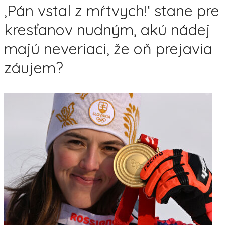
‚Pán vstal z mŕtvych!‘ stane pre
kresťanov nudným, akú nádej
majú neveriaci, že oň prejavia
záujem?