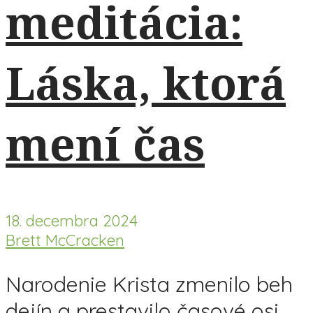
meditácia:
Láska, ktorá
mení čas
18. decembra 2024
Brett McCracken
Narodenie Krista zmenilo beh
dejín a prestavilo časové osi