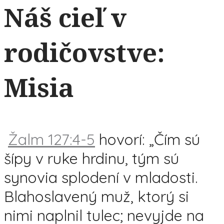
Náš cieľ v
rodičovstve:
Misia
Žalm 127:4-5
hovorí: „Čím sú
šípy v ruke hrdinu, tým sú
synovia splodení v mladosti.
Blahoslavený muž, ktorý si
nimi naplnil tulec; nevyjde na