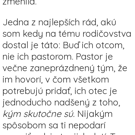
zmenila.
Jedna z najlepších rád, akú
som kedy na tému rodičovstva
dostal je táto: Buď ich otcom,
nie ich pastorom. Pastor je
večne zaneprázdnený tým, že
im hovorí, v čom všetkom
potrebujú pridať, ich otec je
jednoducho nadšený z toho,
kým skutočne sú.
Nijakým
spôsobom sa ti nepodarí