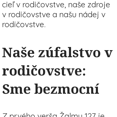
cieľ v rodičovstve, naše zdroje
v rodičovstve a našu nádej v
rodičovstve.
Naše zúfalstvo v
rodičovstve:
Sme bezmocní
Z prvého verša Žalmu 127 je