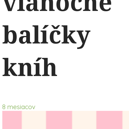
vianočné
balíčky
kníh
8 mesiacov