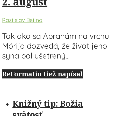
2. august
Rastislav Betina
Tak ako sa Abrahám na vrchu
Mórija dozvedá, že život jeho
syna bol ušetrený...
ReFormatio tiež napísal
Knižný tip: Božia
svätosť