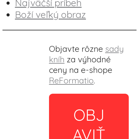
Najväčší príbeh
Boží veľký obraz
Objavte rôzne
sady
kníh
za výhodné
ceny na e-shope
ReFormatio
.
OBJ
AVIŤ