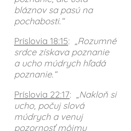
bláznov sa pasú na
pochabosti.“
Príslovia 18:15
:
„Rozumné
srdce získava poznanie
a ucho múdrych hľadá
poznanie.“
Príslovia 22:17
:
„Nakloň si
ucho, počuj slová
múdrych a venuj
pozornosť môjmu