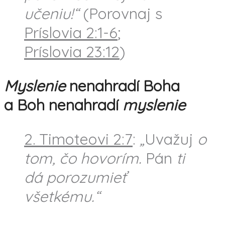
učeniu!“
(Porovnaj s
Príslovia 2:1-6
;
Príslovia 23:12
)
Myslenie
nenahradí Boha
a Boh nenahradí
myslenie
2. Timoteovi 2:7
:
„
Uvažuj
o
tom, čo hovorím.
Pán
ti
dá porozumieť
všetkému.“