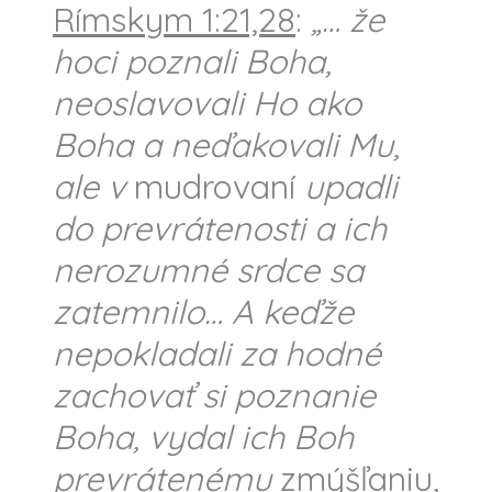
Rímskym 1:21,28
:
„
… že
hoci poznali Boha,
neoslavovali Ho ako
Boha a neďakovali Mu,
ale v
mudrovaní
upadli
do prevrátenosti a ich
nerozumné srdce sa
zatemnilo… A keďže
nepokladali za hodné
zachovať si poznanie
Boha, vydal ich Boh
prevrátenému
zmýšľaniu
,