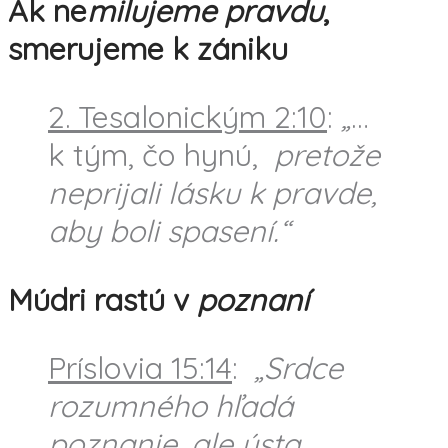
Ak ne
milujeme pravdu
,
smerujeme k zániku
2. Tesalonickým 2:10
:
„
…
k tým, čo hynú,
pretože
neprijali lásku k pravde,
aby boli spasení.“
Múdri rastú v
poznaní
Príslovia 15:14
:
„Srdce
rozumného hľadá
poznanie, ale ústa