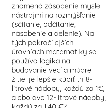
znamená zásobenie mysle
nástrojmi na rozmýšľanie
(sčítanie, odčítanie,
násobenie a delenie). Na
tých pokročilejších
úrovniach matematiky sa
používa logika na
budovanie vecí a múdre
žitie: je lepšie kúpiť tri 8-
litrové nádoby, každú za 1€,
alebo dve 12-litrové nádoby,
každú za 1,40 €?