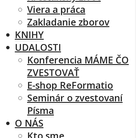
Viera a práca
Zakladanie zborov
KNIHY
UDALOSTI
Konferencia MÁME ČO
ZVESTOVAŤ
E-shop ReFormatio
Seminár o zvestovaní
Písma
O NÁS
Kto sme