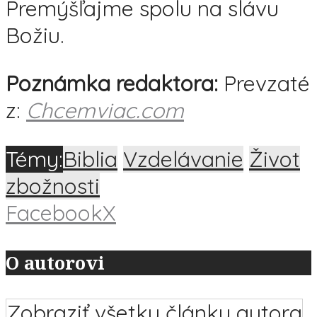
Premýšľajme spolu na slávu
Božiu.
Poznámka redaktora:
Prevzaté
z:
Chcemviac.com
Témy:
Biblia
Vzdelávanie
Život
zbožnosti
Facebook
X
O autorovi
Zobraziť všetky články autora