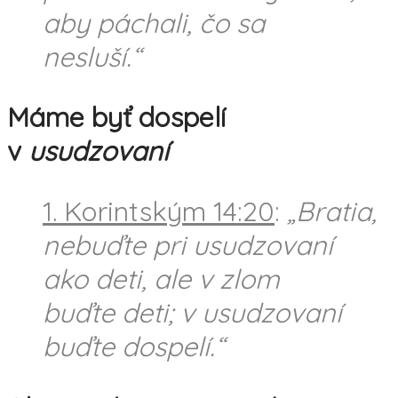
aby páchali, čo sa
nesluší.“
Máme byť dospelí
v
usudzovaní
1. Korintským 14:20
:
„Bratia,
nebuďte pri usudzovaní
ako deti, ale v zlom
buďte deti; v usudzovaní
buďte dospelí.“