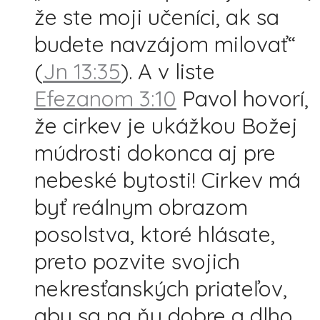
že ste moji učeníci, ak sa
budete navzájom milovať“
(
Jn 13:35
). A v liste
Efezanom 3:10
Pavol hovorí,
že cirkev je ukážkou Božej
múdrosti dokonca aj pre
nebeské bytosti! Cirkev má
byť reálnym obrazom
posolstva, ktoré hlásate,
preto pozvite svojich
nekresťanských priateľov,
aby sa na ňu dobre a dlho