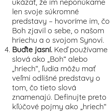
ukázať, že im neponúkame
len svoje súkromné
predstavy – hovoríme im, čo
Boh zjavil o sebe, o našom
hriechu a o svojom Synovi.
Buďte jasní.
Keď používame
slová ako „Boh“ alebo
„hriech“, ľudia môžu mať
veľmi odlišné predstavy o
tom, čo tieto slová
znamenajú. Definujte preto
kľúčové pojmy ako „hriech“