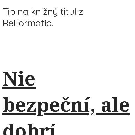
Tip na knižný titul z
ReFormatio.
Nie
bezpeční, ale
dobrí