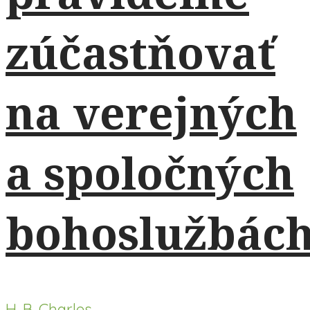
zúčastňovať
na verejných
a spoločných
bohoslužbác
H. B. Charles