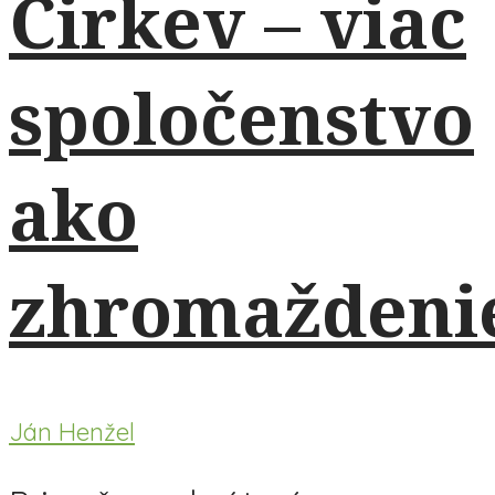
Cirkev – viac
spoločenstvo
ako
zhromaždeni
Ján Henžel