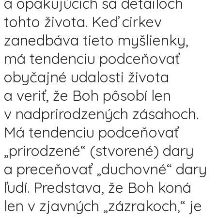
a opakujúcich sa detailoch
tohto života. Keď cirkev
zanedbáva tieto myšlienky,
má tendenciu podceňovať
obyčajné udalosti života
a veriť, že Boh pôsobí len
v nadprirodzených zásahoch.
Má tendenciu podceňovať
„prirodzené“ (stvorené) dary
a preceňovať „duchovné“ dary
ľudí. Predstava, že Boh koná
len v zjavných „zázrakoch,“ je