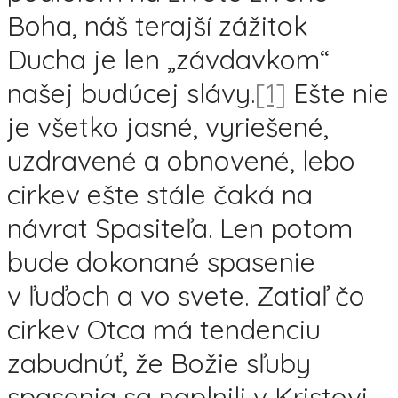
Boha, náš terajší zážitok
Ducha je len „závdavkom“
našej budúcej slávy.
[1]
Ešte nie
je všetko jasné, vyriešené,
uzdravené a obnovené, lebo
cirkev ešte stále čaká na
návrat Spasiteľa. Len potom
bude dokonané spasenie
v ľuďoch a vo svete. Zatiaľ čo
cirkev Otca má tendenciu
zabudnúť, že Božie sľuby
spasenia sa naplnili v Kristovi,