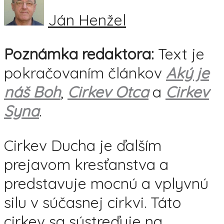
Ján Henžel
Poznámka redaktora:
Text je
pokračovaním článkov
Aký je
náš Boh
,
Cirkev Otca
a
Cirkev
Syna
.
Cirkev Ducha je ďalším
prejavom kresťanstva a
predstavuje mocnú a vplyvnú
silu v súčasnej cirkvi. Táto
cirkev sa sústreďuje na