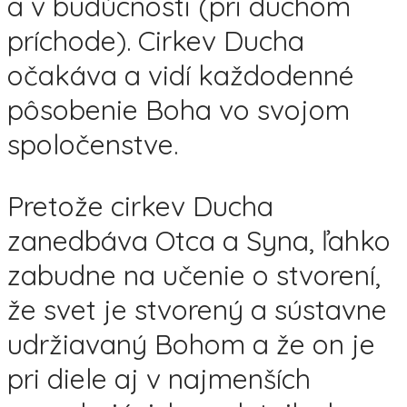
a v budúcnosti (pri duchom
príchode). Cirkev Ducha
očakáva a vidí každodenné
pôsobenie Boha vo svojom
spoločenstve.
Pretože cirkev Ducha
zanedbáva Otca a Syna, ľahko
zabudne na učenie o stvorení,
že svet je stvorený a sústavne
udržiavaný Bohom a že on je
pri diele aj v najmenších