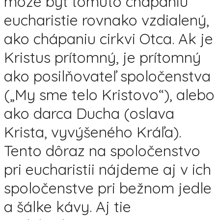
môže byť tomuto chápaniu
eucharistie rovnako vzdialený,
ako chápaniu cirkvi Otca. Ak je
Kristus prítomný, je prítomný
ako posilňovateľ spoločenstva
(„My sme telo Kristovo“), alebo
ako darca Ducha (oslava
Krista, vyvýšeného Kráľa).
Tento dôraz na spoločenstvo
pri eucharistii nájdeme aj v ich
spoločenstve pri bežnom jedle
a šálke kávy. Aj tie