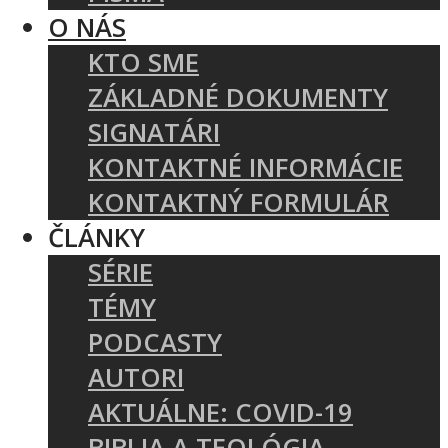
O NÁS
KTO SME
ZÁKLADNÉ DOKUMENTY
SIGNATÁRI
KONTAKTNÉ INFORMÁCIE
KONTAKTNÝ FORMULÁR
ČLÁNKY
SÉRIE
TÉMY
PODCASTY
AUTORI
Táto webová lokalita používa súbory cookie.
AKTUÁLNE: COVID-19
Súbory cookie používame na prispôsobenie obsahu, reklám a analýzu n
BIBLIA A TEOLÓGIA
našej stránky zdieľame aj s našimi reklamnými a analytickými partnermi,