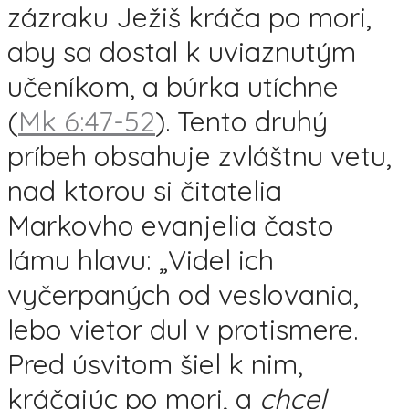
zázraku Ježiš kráča po mori,
aby sa dostal k uviaznutým
učeníkom, a búrka utíchne
(
Mk 6:47-52
). Tento druhý
príbeh obsahuje zvláštnu vetu,
nad ktorou si čitatelia
Markovho evanjelia často
lámu hlavu: „Videl ich
vyčerpaných od veslovania,
lebo vietor dul v protismere.
Pred úsvitom šiel k nim,
kráčajúc po mori, a
chcel