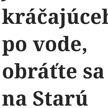
kráčajúce
po vode,
obráťte sa
na Starú