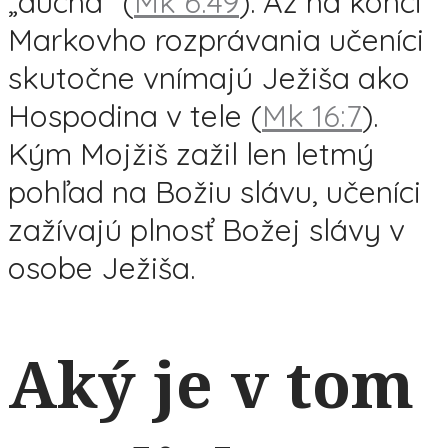
„ducha“ (
Mk 6:49
). Až na konci
Markovho rozprávania učeníci
skutočne vnímajú Ježiša ako
Hospodina v tele (
Mk 16:7
).
Kým Mojžiš zažil len letmý
pohľad na Božiu slávu, učeníci
zažívajú plnosť Božej slávy v
osobe Ježiša.
Aký je v tom