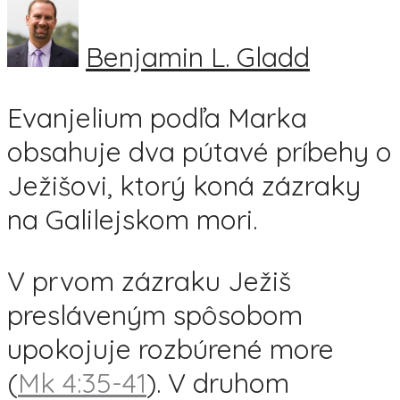
Benjamin L. Gladd
Evanjelium podľa Marka
obsahuje dva pútavé príbehy o
Ježišovi, ktorý koná zázraky
na Galilejskom mori.
V prvom zázraku Ježiš
presláveným spôsobom
upokojuje rozbúrené more
(
Mk 4:35-41
). V druhom