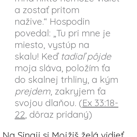
a zostať pritom
nažive.“ Hospodin
povedal: „Tu pri mne je
miesto, vystúp na
skalu! Keď
tadiaľ pôjde
moja sláva, položím ťa
do skalnej trhliny, a kým
prejdem
, zakryjem ťa
svojou dlaňou. (
Ex 33:18-
22
, dôraz pridaný)
Na Sinaji si Mojžiš želá vidieť