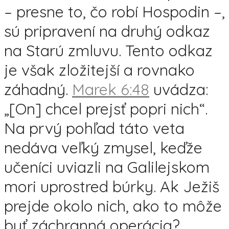
– presne to, čo robí Hospodin –,
sú pripravení na druhý odkaz
na Starú zmluvu. Tento odkaz
je však zložitejší a rovnako
záhadný.
Marek 6:48
uvádza:
„[On] chcel prejsť popri nich“.
Na prvý pohľad táto veta
nedáva veľký zmysel, keďže
učeníci uviazli na Galilejskom
mori uprostred búrky. Ak Ježiš
prejde okolo nich, ako to môže
byť záchranná operácia?