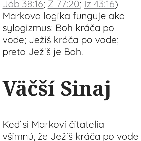
Jób 38:16
;
Ž 77:20
;
Iz 43:16
).
Markova logika funguje ako
sylogizmus: Boh kráča po
vode; Ježiš kráča po vode;
preto Ježiš je Boh.
Väčší Sinaj
Keď si Markovi čitatelia
všimnú, že Ježiš kráča po vode