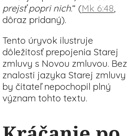
prejsť popri nich
.“ (
Mk 6:48
,
dôraz pridaný).
Tento úryvok ilustruje
dôležitosť prepojenia Starej
zmluvy s Novou zmluvou. Bez
znalosti jazyka Starej zmluvy
by čitateľ nepochopil plný
význam tohto textu.
Kráčanie po