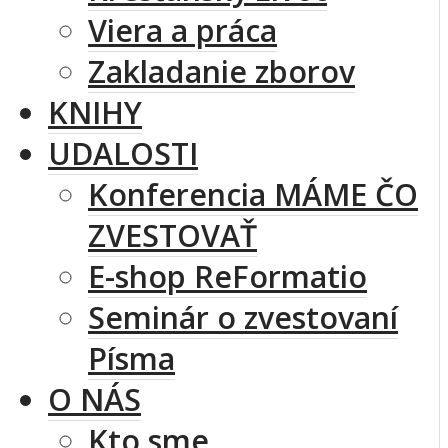
Viera a práca
Zakladanie zborov
KNIHY
UDALOSTI
Konferencia MÁME ČO
ZVESTOVAŤ
E-shop ReFormatio
Seminár o zvestovaní
Písma
O NÁS
Kto sme