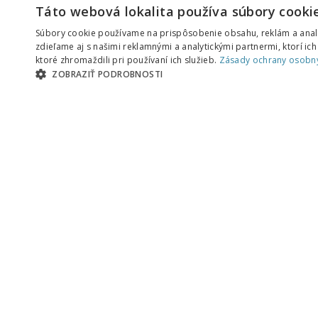
KONTAKTNÝ FORMULÁR
Táto webová lokalita používa súbory cookie
ČLÁNKY
Súbory cookie používame na prispôsobenie obsahu, reklám a analý
SÉRIE
zdieľame aj s našimi reklamnými a analytickými partnermi, ktorí ic
ktoré zhromaždili pri používaní ich služieb.
Zásady ochrany osobn
TÉMY
ZOBRAZIŤ PODROBNOSTI
PODCASTY
AUTORI
AKTUÁLNE: COVID-19
BIBLIA A TEOLÓGIA
CIRKEV A SLUŽBA
KRESŤANSKÝ ŽIVOT
ZAKLADANIE ZBOROV
KNIHY
UDALOSTI