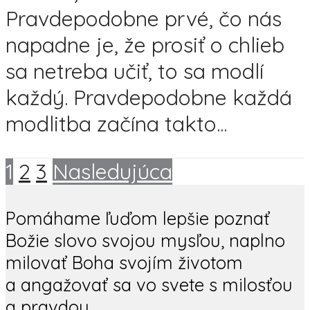
Pravdepodobne prvé, čo nás
napadne je, že prosiť o chlieb
sa netreba učiť, to sa modlí
každý. Pravdepodobne každá
modlitba začína takto...
1
2
3
Nasledujúca
Pomáhame ľuďom lepšie poznať
Božie slovo svojou mysľou, naplno
milovať Boha svojím životom
a angažovať sa vo svete s milosťou
a pravdou.