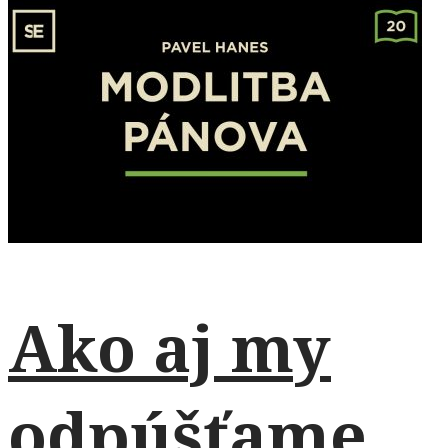
Ako aj my
odpúšťame