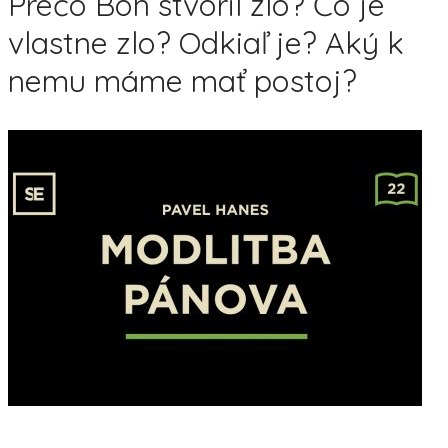
Prečo Boh stvoril zlo? Čo je
vlastne zlo? Odkiaľ je? Aký k
nemu máme mať postoj?