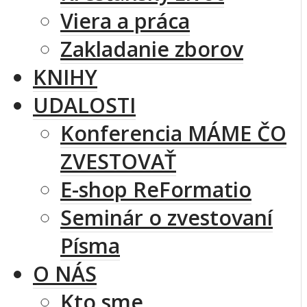
Viera a práca
Zakladanie zborov
KNIHY
UDALOSTI
Konferencia MÁME ČO
ZVESTOVAŤ
E-shop ReFormatio
Seminár o zvestovaní
Písma
O NÁS
Kto sme