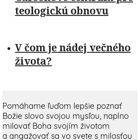
teologickú obnovu
V čom je nádej večného
života?
Pomáhame ľuďom lepšie poznať
Božie slovo svojou mysľou, naplno
milovať Boha svojím životom
a angažovať sa vo svete s milosťou