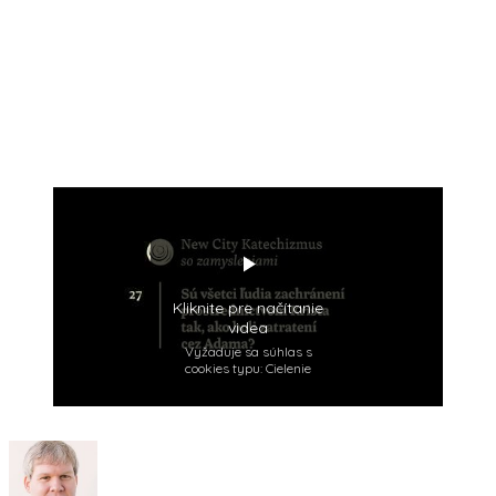
Kliknite pre načítanie
videa
Vyžaduje sa súhlas s
cookies typu: Cielenie