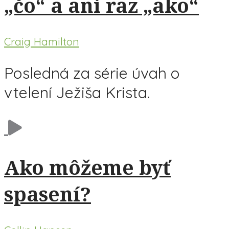
„čo“ a ani raz „ako“
Craig Hamilton
Posledná za série úvah o
vtelení Ježiša Krista.
Ako môžeme byť
spasení?