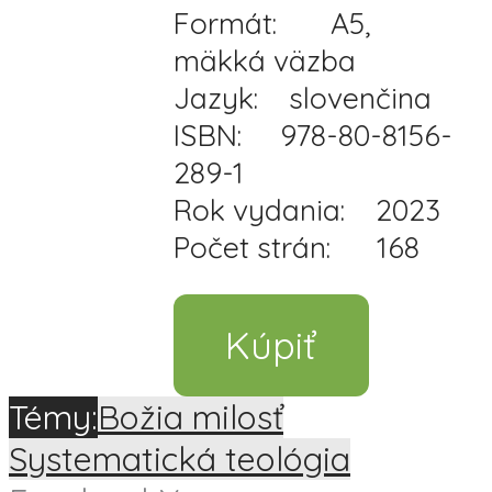
Formát: A5,
mäkká väzba
Jazyk: slovenčina
ISBN: 978-80-8156-
289-1
Rok vydania: 2023
Počet strán: 168
Kúpiť
Témy:
Božia milosť
Systematická teológia