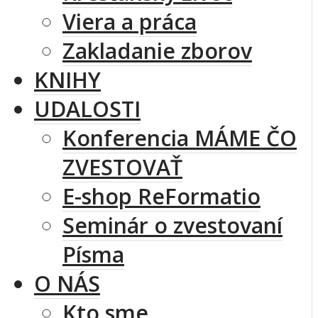
Viera a práca
Zakladanie zborov
KNIHY
UDALOSTI
Konferencia MÁME ČO
ZVESTOVAŤ
E-shop ReFormatio
Seminár o zvestovaní
Písma
O NÁS
Kto sme