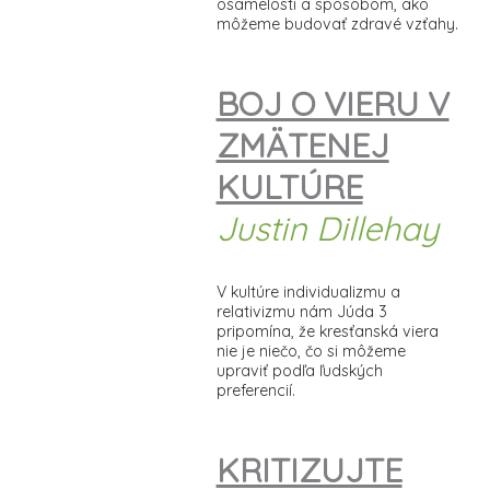
osamelosti a spôsobom, ako
môžeme budovať zdravé vzťahy.
BOJ O VIERU V
ZMÄTENEJ
KULTÚRE
Justin Dillehay
V kultúre individualizmu a
relativizmu nám Júda 3
pripomína, že kresťanská viera
nie je niečo, čo si môžeme
upraviť podľa ľudských
preferencií.
KRITIZUJTE