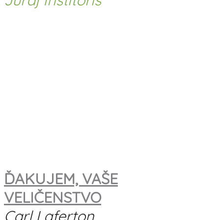
Juraj Institoris
ĎAKUJEM, VAŠE
VELIČENSTVO
Carl Laferton