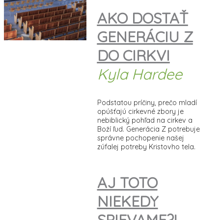
AKO DOSTAŤ
GENERÁCIU Z
DO CIRKVI
Kyla Hardee
Podstatou príčiny, prečo mladí
opúšťajú cirkevné zbory je
nebiblický pohľad na cirkev a
Boží ľud. Generácia Z potrebuje
správne pochopenie našej
zúfalej potreby Kristovho tela.
AJ TOTO
NIEKEDY
SPIEVAME?
!