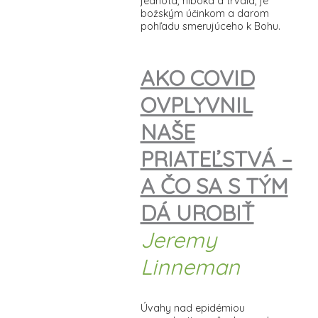
jednota, hlboká a trvalá, je
božským účinkom a darom
pohľadu smerujúceho k Bohu.
AKO COVID
OVPLYVNIL
NAŠE
PRIATEĽSTVÁ –
A ČO SA S TÝM
DÁ UROBIŤ
Jeremy
Linneman
Úvahy nad epidémiou