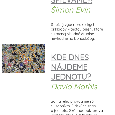
Šimon Evin
Stručný výber praktických
príkladov – textov piesní, ktoré
sú menej vhodné či úplne
nevhodné na bohoslužby.
KDE DNES
NÁJDEME
JEDNOTU?
David Mathis
Boh a jeho pravda nie sú
služobníkmi ľudských snáh
o jednotu. Skôr naopak, pravá